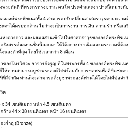
างพระตันติ ที่พระกรทรงขวาน คนโท ประคำและงา ปางนี้เหมาะกับท่าน
รขององค์พระพิฆเนศทั้ง 4 สามารถปรับเปลี่ยนศาสตราวุธตามความต้อง
ตาได้ครบทุกด้าน ไม่ว่าจะเป็นการงาน การเงิน ความรัก หรือเสริ
ตร์แห่งดวงดาว และผสมผสานเข้าไปในศาสตราวุธขององค์พระพิฆเนศ เพื
อรังสรรค์ผลงานชิ้นนี้ออกมาให้ได้อย่างปราณีตและตรงตามที่ต้องกา
้จนลงตัวที่สุด โดยใช้เวลากว่า 8 เดือน
่าของโหรวิศวะ อาจารย์จรูญ ที่ในพระกรทั้ง 4 ขององค์พระพิฆเนศ
พื่อที่ให้ท่านสามารถบูชาพระองค์ไปพร้อมกับการขอพรเพื่อลิขิตชะ
ที่ที่มีจำกัด ท่านก็จะสามารถตั้งบูชาพระองค์ท่านได้โดยไม่มีข้อจำก
วิต
x 34 เซนติเมตร หน้า 4.5 เซนติเมตร
้าง 44 x 38 เซนติเมตร หน้า 16 เซนติเมตร
องร่ำอุ (Bronze)