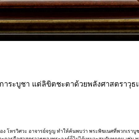
การะบูชา แต่ลิขิตชะตาด้วยพลังศาสตราวุธ
 โหรวิศวะ อาจารย์จรูญ ทำให้ค้นพบว่า พระพิฆเนศที่พวกเราบูชา
ฉพาะการถือศาสตราวุธของพระองค์ก็ไม่ได้เหมาะสมกับทุกคน เช่น พ