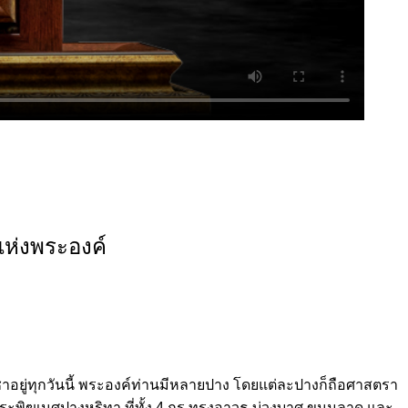
แห่งพระองค์
อยู่ทุกวันนี้ พระองค์ท่านมีหลายปาง โดยแต่ละปางก็ถือศาสตรา
ระพิฆเนศปางหริทา ที่ทั้ง 4 กร ทรงอาวุธ บ่วงบาศ ขนมลาดู และ