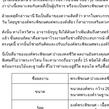
งา ปางนี้เหมาะสมกับคนที่เป็นผู้บริหาร หรือจะเป็นพระพิฆเนศ ป
ด้วยเหตุที่กล่าวมานึ่ จึงเป็นที่มาของความคิดที่ว่า หากในพระก
วัน โดยบูชาองค์พระพิฆเนศแค่พระองค์เดียว ก็สามารถเสริมดวงชะ
ดังนั้น ทางโหรวิศวะ อาจารย์จรูญ จึงได้ค้นคว้าเพิ่มเติมถึงศาส
แล้ว ขั้นตอนถัดมาคือตามหาโรงงานหรือช่างที่มีประสบการณ์ เพื่
ตรงจุดนี้ จากนั้นก็ช่วยกันคิดและปรับแก้องค์พระพิฆเนศพระองค์นี
นี่เป็นที่มาขององค์พระพิฆเนศ ปางมงคลชีวิต ผลงานอันทรงคุณค
พิเศษที่ไม่ว่าพระกรไหน ก็จะสามารถถืออาวุธทั้ง 15 ชนิดได้ เ
พร้อมกรอบไม้และฐานตั้ง ที่ไม่ว่าท่านจะอยู่ที่ใด คอนโด หรือพื้น
ชื่อผลงาน
พระพิฆเนศ ปางมงคลชี
ขนาดองค์พระ กว้าง 26 
ขนาด
ขนาดพระองค์รวมฐาน กว
องค์พระพิฆเนศ – เนื้อท
วัสดุ