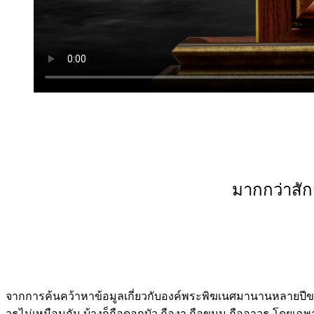
มากกว่าสัก
จากการค้นคว้าหาข้อมูลเกี่ยวกับองค์พระพิฆเนศมานานหลายปีของ
วุธไม่เหมือนกัน บ้างก็ถือดอกบัว ถืองา ถือขนม ถืออาวุธ โดยเ