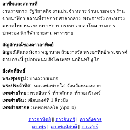
อาชีพและสถานที่
งานราชการ รัฐวิสาหกิจ งานประจำ ทหาร ร้านขายเพชร ร้าน
ขายนาฬิกา สถานที่ราชการ ศาลากลาง พระราชวัง กระทรวง
มหาดไทย หน่วยงานราชการ กระทรวงกลาโหม กรมการ
ปกครอง นักกีฬา ชายงาม ดาราชาย
สัญลักษณ์ของดาวอาทิตย์
อัญมณีสีแดง มังกร พญานาค ถ้วยรางวัล พระอาทิตย์ พระขรรค์
ดาบ กระบี่ รูปเทพพนม สิงโต เพชร นกอินทรี งู ไก่
สิ่งศักดิ์สิทธิ์
พระพุทธรูป :
ปางถวายเนตร
พระประจำทิศ :
หลวงพ่อพระใส จังหวัดหนองคาย
เทพฝ่ายไทย :
พระอินทร์ ท้าวสักกะ ท้าวอมรินทร์
เทพฝ่ายจีน :
เซียนองค์ที่ 1 ลี่ตงปิง
เทพฝ่ายสากล :
เทพอพอลโล (Apollo)
ดาวอาทิตย์
||
ดาวจันทร์
||
ดาวอังคาร
ดาวพุธ
||
ดาวพฤหัสบดี
||
ดาวศุกร์