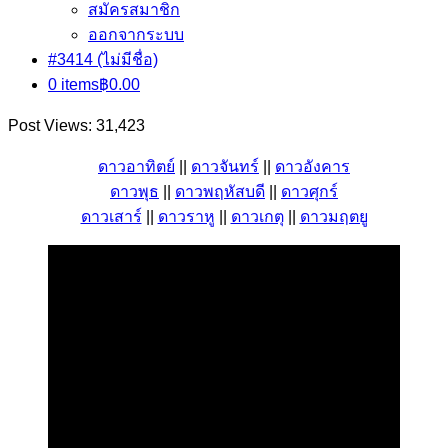
สมัครสมาชิก
ออกจากระบบ
#3414 (ไม่มีชื่อ)
0 items
฿0.00
Post Views:
31,423
ดาวอาทิตย์
||
ดาวจันทร์
||
ดาวอังคาร
ดาวพุธ
||
ดาวพฤหัสบดี
||
ดาวศุกร์
ดาวเสาร์
||
ดาวราหู
||
ดาวเกตุ
||
ดาวมฤตยู