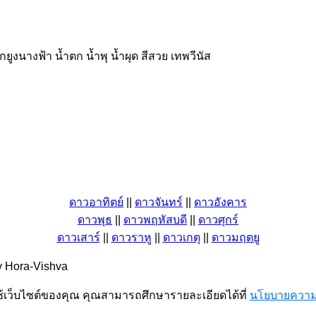
ยูงนางฟ้า น้ำตก น้ำพุ น้ำผุด สีสวย เทพวีนัส
ดาวอาทิตย์
||
ดาวจันทร์
||
ดาวอังคาร
ดาวพุธ
||
ดาวพฤหัสบดี
||
ดาวศุกร์
ดาวเสาร์
||
ดาวราหู
||
ดาวเกตุ
||
ดาวมฤตยู
 Hora-Vishva
ช้เว็บไซต์ของคุณ คุณสามารถศึกษารายละเอียดได้ที่
นโยบายความเ