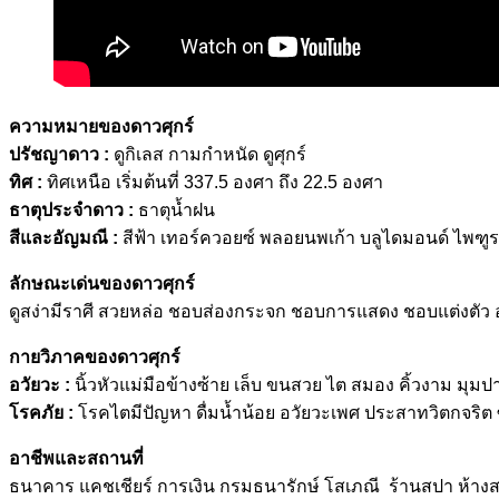
ความหมายของดาวศุกร์
ปรัชญาดาว :
ดูกิเลส กามกำหนัด ดูศุกร์
ทิศ :
ทิศเหนือ เริ่มต้นที่ 337.5 องศา ถึง 22.5 องศา
ธาตุประจำดาว :
ธาตุน้ำฝน
สีและอัญมณี :
สีฟ้า เทอร์ควอยซ์ พลอยนพเก้า บลูไดมอนด์ ไพฑูร
ลักษณะเด่นของดาวศุกร์
ดูสง่ามีราศี สวยหล่อ ชอบส่องกระจก ชอบการแสดง ชอบแต่งตัว อย
กายวิภาคของดาวศุกร์
อวัยวะ :
นิ้วหัวแม่มือข้างซ้าย เล็บ ขนสวย ไต สมอง คิ้วงาม มุ
โรคภัย :
โรคไตมีปัญหา ดื่มน้ำน้อย อวัยวะเพศ ประสาทวิตกจริต ซาด
อาชีพและสถานที่
ธนาคาร แคชเชียร์ การเงิน กรมธนารักษ์ โสเภณี ร้านสปา ห้าง